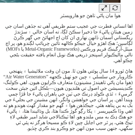
ھوا مان پاڻي ٺاھڻ جو ھارويسٽر
اها انساني فطرت جي عجيب ستم ظريفي آهي ته جڏهن اسان جي
زمين هيٺان پاڻيءَ جا ذخيرا سڪڻ لڳا، ته اسان خالي ۽ سڙندڙ
ريگستاني آسمان ڏانهن نهاري ان کان اڃ اجهائڻ جي گهر ڪرڻ
لڳاسين؛ هڪ اهڙو خيال جيڪو ڪالهه تائين چريائپ لڳندو هو، پر اڄ
ميٽل-آرگينڪ فريم ورڪس (Metal-Organic Frameworks يا MOFs)
نالي ماليڪيولر اسپنجز ذريعي هڪ نوبل انعام يافته حقيقت بڻجي
چڪو آهي.
ھاڻ ٿورو 14 سال پوئتي هلون ٿا. مون ان وقت ملائيشيا ۾ پنهنجي
ڪاروبار جي سلسلي ۾ چين جو ٺھيل ڪجهه ”Air Water Generators“
(هوا مان پاڻي ٺاهيندڙ مشينون) متعارف ڪرايون هيون. اهي ڪولنگ-
ڪنڊينسيشن جي اصول تي هلنديون هيون—بلڪل ائين جيئن سخت
گرميءَ ۾ ٿڌي ڪولڊ ڊرنڪ جي ٽين جي ٻاهران پاڻيءَ جا ڦڙا ڄمي
ويندا آهن. پر اسان جي خواهشن وانگر، انهن مشينن جي بجليءَ جي
بک به بي پناهه هئي. جيڪڏهن هوا ۾ گهم جو مقدار گهٽ هوندو هو ته
اهي وڏا ڪمپريسر ۽ پکا رڳو گوڙ ڪندا هئا، بل وڌائيندا هئا، ۽ پاڻيءَ
جو هڪ ڍڪ به مس ملندو هو. اها ٽيڪنالاجي شايد امير طبقي لاءِ
ٺيڪ هئي، پر ٿر جي اڃايل چپن لاءِ ڪو مسيحا هرگز نه پئي ٿي
سگھي، جنهن سبب مون انهن جو وڪرو بند ڪري ڇڏيو.