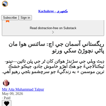
Kachahree - ڪچهري
Subscribe
Sign in
Read distraction-free on Substack
ريگستاني آسمان جي اڃ: سائنس هوا مان
پاڻي نچوڙڻ سکي ورتو
ڊيٿ ويلي جي سڙندڙ هوائن کان ٿر جي ڀٽن تائين—نينو-
ٽيڪنالاجيءَ جو هڪ اهڙو خاموش جادو، جيڪو خشڪ
ترين موسمن ۾ به زندگيءَ جو سرچشمو بڻجي رهيو آهي.
Mir Atta Muhammad Talpur
May 09, 2026
∙ Paid