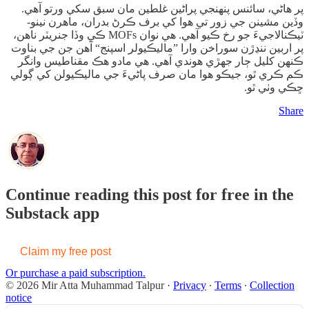
پر هاڻي، سائنس پنهنجي پراڻين غلطين مان سبق سکي ورتو آهي.
وڏين مشينن جي زور تي هوا کي برف ڪرڻ بدران، ماهرن نينو-
ٽيڪنالاجيءَ جو رخ ڪيو آهي. هي نوان MOFs ڪي وڏا جنريٽر ناهن،
پر اربين ننڍڙن سوراخن وارا ”ماليڪيولر اسپنج“ آهن جن جي بناوت
ڪنهن کليل ڄار جهڙي هوندي آهي. هي مادو هڪ مقناطيس وانگر
ڪم ڪري ٿو، جيڪو هوا مان صرف پاڻيءَ جي ماليڪيولن کي ڳولي
ڇڪي وٺي ٿو.
Share
Continue reading this post for free in the
Substack app
Claim my free post
Or purchase a paid subscription.
© 2026 Mir Atta Muhammad Talpur
·
Privacy
∙
Terms
∙
Collection
notice