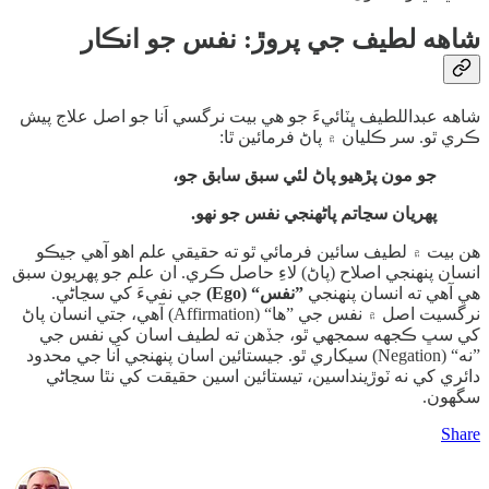
​شاهه لطيف جي پروڙ: نفس جو انڪار
​شاهه عبداللطيف ڀٽائيءَ جو هي بيت نرگسي اَنا جو اصل علاج پيش
ڪري ٿو. سر ڪليان ۾ پاڻ فرمائين ٿا:
جو مون پڙهيو پاڻ لئي سبق سابق جو،
پهريان سڃاتم پاڻهنجي نفس جو نهو.
​هن بيت ۾ لطيف سائين فرمائي ٿو ته حقيقي علم اهو آهي جيڪو
انسان پنهنجي اصلاح (پاڻ) لاءِ حاصل ڪري. ان علم جو پهريون سبق
هي آهي ته انسان پنهنجي
”نفس“ (Ego)
جي نفيءَ کي سڃاڻي.
نرگسيت اصل ۾ نفس جي ”ها“ (Affirmation) آهي، جتي انسان پاڻ
کي سڀ ڪجهه سمجهي ٿو، جڏهن ته لطيف اسان کي نفس جي
”نه“ (Negation) سيکاري ٿو. جيستائين اسان پنهنجي اَنا جي محدود
دائري کي نه ٽوڙينداسين، تيستائين اسين حقيقت کي نٿا سڃاڻي
سگهون.
Share