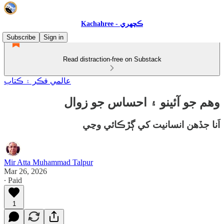
Kachahree - ڪچهري
Subscribe
Sign in
Read distraction-free on Substack
عالمي فڪر ۽ ڪتاب
وهم جو آئينو ۽ احساس جو زوال
اَنا جڏهن انسانيت کي ڳڙڪائي وڃي
Mir Atta Muhammad Talpur
Mar 26, 2026
∙ Paid
1