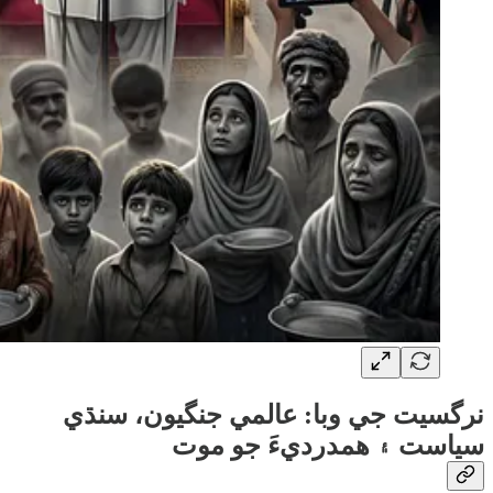
نرگسيت جي وبا: عالمي جنگيون، سنڌي
سياست ۽ همدرديءَ جو موت