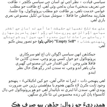
سياسي قيادت ۾ نظر اچي ٿو. اسان جي سياسي ڪلچر ۾ طاقت
جي تعريف بدبختيءَ سان بدلجي وئي آهي. اڄ طاقت جو مطلب
عوامي خدمت ناهي، پر طاقت جو مطلب پروٽوڪول، وڏا جلسا،
هٿياربند محافظن جا قافلا ۽ سوشل ميڊيا تي لکيل مصنوعي نعري
بازي آهي.
​هتي هڪ تلخ نفسياتي حقيقت اها آهي ته اسان جي اڪثر
سياسي اڳواڻن جي پوري سڃاڻپ رڳو انهن ٻاهرين سهارن
۽ رياستي مراعات تائين محدود آهي. جين ايم ٽوئينگي
پنهنجي ڪتاب ۾
“Empty Self” (خالي پڻو)
جو تصور پيش ڪيو
آهي.
​جيڪڏهن انهن سياسي اڳواڻن تان اڄ اهو سرڪاري
پروٽوڪول جو خول کسي ورتو وڃي، سندن گاڏين جا
قافلا هٽي وڃن ۽ کين اقتدار جي ان مصنوعي گهيري
مان ٻاهر آندو وڃي، ته سندن اندر رڳو هڪ خال نظر
ايندو.
​اهي پنهنجي ذات ۾ ايترا ته خالي آهن، جو کين اڪيلائيءَ ۾ پنهنجو
وجود ثابت ڪرڻ لاءِ ڪنهن هجوم يا مفاهمتي رڙين جي ضرورت
پوندي آهي. سندن اَنا ايتري ته ناپائيدار آهي جو هو پروٽوڪول جي ڍال
کانسواءِ پاڻ کي زنده محسوس ئي نٿا ڪري سگهن.
​همدرديءَ جو زوال: جڏهن ٻيو صرف هڪ