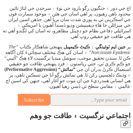
​اڄ جي دور ۾ جنگيون رڳو بارود جي بوءِ ۽ سرحدن جي لتاڙ تائين
محدود ناهن رهيون، پر اهي اسان جي هٿن ۾ موجود سمارٽ فون
جي اسڪرينن تي به پوري شدت سان برپا آهن. جڏهن اسين ايران
جي ميزائلن جا هاءِ-ڊيفينيشن وڊيو ڏسندا آهيون يا امريڪي ۽
اسرائيلي دفاعي نظام جو ڊجيٽل مظاهرو، ته اسان کي لڳندو آهي ته
هي طاقت جو حقيقي روپ آهي.
​پر
جين ايم ٽوئينگي
۽
ڪيٿ ڪيمپبل
پنهنجي شاهڪار ڪتاب
“The
Narcissism Epidemic”
۾ اسان کي هڪ مختلف سچائيءَ کان آگاهه
ڪن ٿا. سندن تحقيق موجب، سوشل ميڊيا نرگسيت لاءِ هڪ ”آئيني“
جو ڪم ڪري ٿي، جتي رياستون ۽ فرد پنهنجي طاقت جو حقيقي
استعمال ڪرڻ بدران ان جي
”نمائش“ (Performative Aggression)
۾ وڌيڪ دلچسپي رکن ٿا. هي نمائش رڳو اَنا جي تسڪين ناهي، پر
هي انساني همدرديءَ جي ان موت جو آغاز آهي، جنهن کي اسين اڄ
عالمي ۽ مقامي سطح تي ڏسي رهيا آهيون.
Subscribe
​اجتماعي نرگسيت ۽ طاقت جو وهم