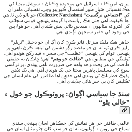
​ايران، امريڪا ۽ اسرائيل جي موجوده ڇڪتاڻ ۾ سوشل ميڊيا کي
هڪ نفسياتي هٿيار طور استعمال ڪيو پيو وڃي. نفسياتي ماهر ان
کي
”اجتماعي نرگسيت“ (Collective Narcissism)
جو نالو ڏين ٿا. هي
اها ڪيفيت آهي جتي هڪ رياست يا گروهه پنهنجي قومي سڃاڻپ
کي ايترو ته مٿانهون ۽ مقدس بڻائي پيش ڪندي آهي، جو هوءَ ٻين
جي وجود کي حقير سمجهڻ لڳندي آهي.
​جڏهن هڪ ملڪ ميزائل فائر ڪرڻ کان اڳ ان جو ڊجيٽل ”ٽريلر“
رليز ڪري ٿو، ته ان جو مقصد رڳو دشمن کي تباهه ڪرڻ ناهي، پر
پنهنجي عوام کي پنهنجي ”عظمت“ جي سحر ۾ قيد رکڻ هوندو آهي.
ٽوئينگي جي مطابق، هي
”طاقت جو وهم“
آهي؛ ڇاڪاڻ ته حقيقي
طاقت کي هر وقت واهه واهه جي ضرورت ناهي پوندي، پر نرگسي
سوچ کي مسلسل ٻاهرين مڃتا جي بک هوندي آهي. هي بک تڏهن
وڌيڪ خطرناڪ ٿي ويندي آهي جڏهن اها طاقتور کي عام انسان جي
تڪليفن کان بي خبر بڻائي ڇڏيندي آهي.
​سنڌ جا سياسي اڳواڻ: پروٽوڪول جو خول ۽
”خالي پڻو“
​عالمي طاقتن جي هن نمائش کي جيڪڏهن اسان پنهنجي سنڌي
سماج جي روين ۾ ڳوليون، ته ان جو سڀ کان چٽو مثال اسان جي