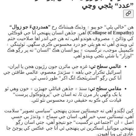
”عدد“ بڻجي وڃي
​هن ”خالي پڻي“ جو ٻيو ۽ وڌيڪ هيبتناڪ رخ
”همدرديءَ جو زوال“
(Collapse of Empathy)
آهي. جڏهن انسان پنهنجي اَنا جي ڦوڪڻي
کي وڌائڻ ۾ مصروف هوندو آهي، ته هن جي اندر اها صلاحيت ختم
ٿي ويندي آهي ته هو ٻئي جو درد محسوس ڪري سگهي. ٽوئينگي ۽
ڪيمپبل موجب، نرگسيت ۾ ٻيو انسان هڪ ”انسان“ نه پر رڳو هڪ
”اوزار“ يا شئي بڻجي ويندو آهي.
عالمي سطح تي:
غزه جي مائرن جون رڙيون هجن يا ايران-
اسرائيل تڪرار جي باهه ۾ سڙندڙ معصوم، عالمي طاقتن جي
اَنا کين رڳو ”اسٽريٽجڪ انگ اکر“ طور ڏسي ٿي.
مقامي سطح تي:
سنڌ ۾ جڏهن قبائلي جهيڙن ۾ خون وهي ٿو
يا بک وگهي ٻار مرن ٿا، ته اسان جي ”پروٽوڪول پرست“
قيادت کي ڪو به حقيقي درد محسوس نٿو ٿئي.
​کين لڳندو آهي ته جيستائين سندن پنهنجي ”سياسي تصوير“ سلامت
آهي، تيستائين سڀ خير آهي. اسان جي سماج ۾ وڌندڙ بي حسي
اصل ۾ ان ”اجتماعي نرگسيت“ جو نتيجو آهي، جتي اسان رڳو
پنهنجي موبائيل اسڪرين تي پنهنجي ئي اَنا جي عڪس کي پوڄڻ جا
عادي ٿي ويا آهيون.