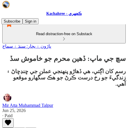
Kachahree - ڪچهري
Subscribe
Sign in
Read distraction-free on Substack
پاڙون ۽ پچار: سنڌ ۽ سماج
سچ جي ماپ: ڏهين محرم جو خاموش سڏ
رسم کان اڳتي، هي ڏهاڙو پنهنجي عملن جي ڇنڊڇاڻ ۽
زندگيءَ جو رخ درست ڪرڻ جو هڪ سگهارو موقعو
آهي.
Mir Atta Muhammad Talpur
Jun 25, 2026
∙ Paid