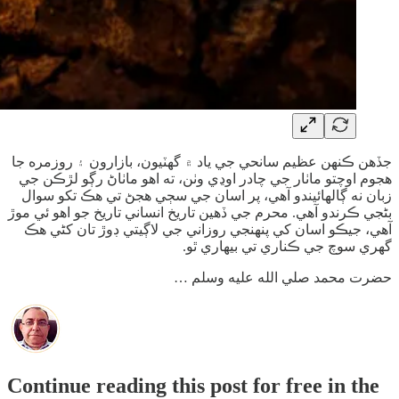
جڏهن ڪنهن عظيم سانحي جي ياد ۾ گهٽيون، بازارون ۽ روزمره جا
هجوم اوچتو ماٺار جي چادر اوڍي وٺن، ته اهو ماٺاڻ رڳو لڙڪن جي
زبان نه ڳالهائيندو آهي، پر اسان جي سڄي هجڻ تي هڪ تکو سوال
بڻجي ڪرندو آهي. محرم جي ڏهين تاريخ انساني تاريخ جو اهو ئي موڙ
آهي، جيڪو اسان کي پنهنجي روزاني جي لاڳيتي ڊوڙ تان کڻي هڪ
گهري سوچ جي ڪناري تي بيهاري ٿو.
حضرت محمد صلي الله عليه وسلم …
Continue reading this post for free in the